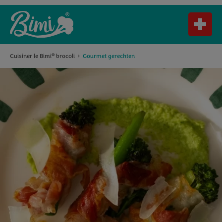
Cuisiner le Bimi
brocoli
Gourmet gerechten
®