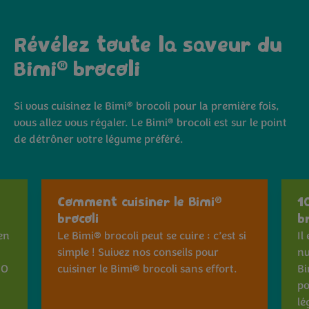
Révélez toute la saveur du
®
Bimi
brocoli
®
Si vous cuisinez le Bimi
brocoli pour la première fois,
®
vous allez vous régaler. Le Bimi
brocoli est sur le point
de détrôner votre légume préféré.
®
Comment cuisiner le Bimi
1
brocoli
b
 en
Le Bimi® brocoli peut se cuire : c’est si
Il
simple ! Suivez nos conseils pour
nu
10
cuisiner le Bimi® brocoli sans effort.
Bi
po
lé