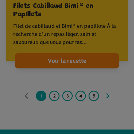
®
Filets Cabillaud Bimi
en
Papillote
®
Filet de cabillaud et Bimi
en papillote À la
recherche d’un repas léger, sain et
savoureux que vous pourrez…
Voir la recette
1
2
3
4
5
6
7