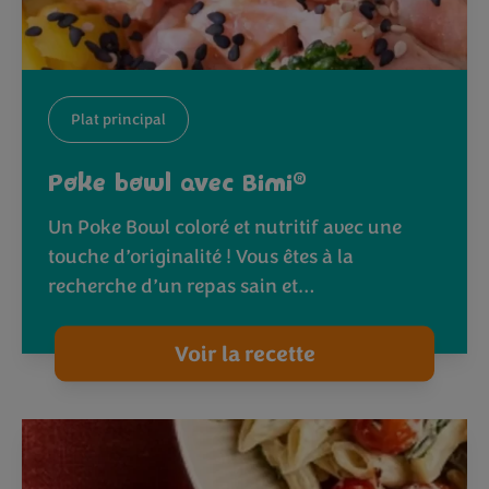
Plat principal
®
Poke bowl avec Bimi
Un Poke Bowl coloré et nutritif avec une
touche d’originalité ! Vous êtes à la
recherche d’un repas sain et…
Voir la recette