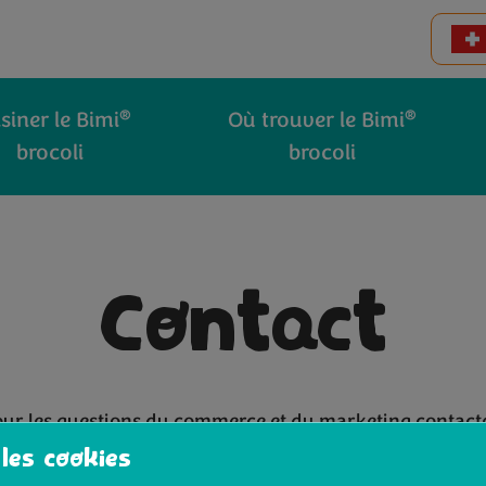
®
®
siner le Bimi
Où trouver le Bimi
brocoli
brocoli
Contact
ur les questions du commerce et du marketing contact
 les cookies
websites@bimibroccoli.com