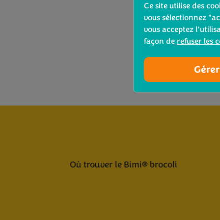
Ce site utilise des c
vous sélectionnez "ac
vous acceptez l’utilis
façon de
refuser les 
Gérer
Où trouver le Bimi® brocoli