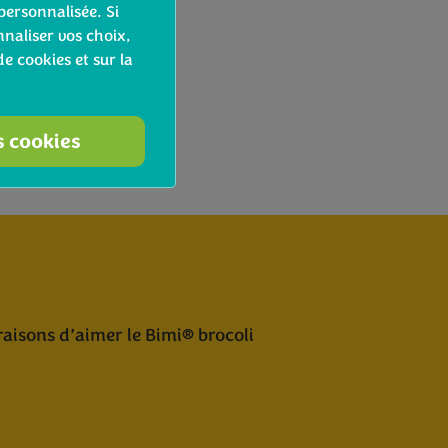
personnalisée. Si
naliser vos choix,
de cookies et sur la
s cookies
raisons d’aimer le Bimi® brocoli