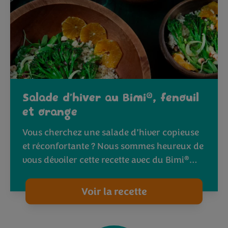
®
Salade d’hiver au Bimi
, fenouil
et orange
Vous cherchez une salade d’hiver copieuse
et réconfortante ? Nous sommes heureux de
®
vous dévoiler cette recette avec du Bimi
…
Voir la recette