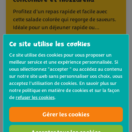
concombre et mozzarella
Profitez d’un repas rapide et facile avec
cette salade colorée qui regorge de saveurs.
Idéale pour un déjeuner rapide ou…
Ce site utilise les cookies
Voir la recette
Ce site utilise des cookies pour vous proposer un
meilleur service et une expérience personnalisée. Si
vous sélectionnez "accepter " ou accédez au contenu
sur notre site web sans personnaliser vos choix, vous
acceptez l’utilisation de cookies. En savoir plus sur
notre politique en matière de cookies et sur la façon
de
refuser les cookies
.
Gérer les cookies