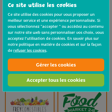
Ce site utilise les cookies
Ce site utilise des cookies pour vous proposer un
meilleur service et une expérience personnalisée. Si
vous sélectionnez "accepter " ou accédez au contenu
sur notre site web sans personnaliser vos choix, vous
acceptez l’utilisation de cookies. En savoir plus sur
notre politique en matière de cookies et sur la façon
de
refuser les cookies
.
Gérer les cookies
Accepter tous les cookies