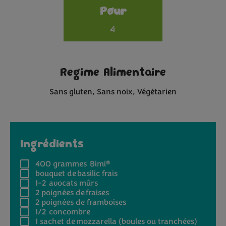
Pour
4
Regime Alimentaire
Sans gluten
Sans noix
Végétarien
Ingrédients
®
400 grammes
Bimi
bouquet de basilic frais
1-2
avocats mûrs
2 poignées
de fraises
2 poignées
de framboises
1/2
concombre
1 sachet
de mozzarella (boules ou tranchées)