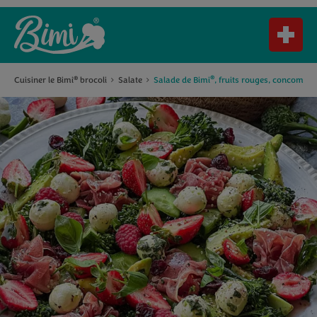
®
Cuisiner le Bimi
brocoli
Salate
Salade de Bimi
, fruits rouges, concombre
®