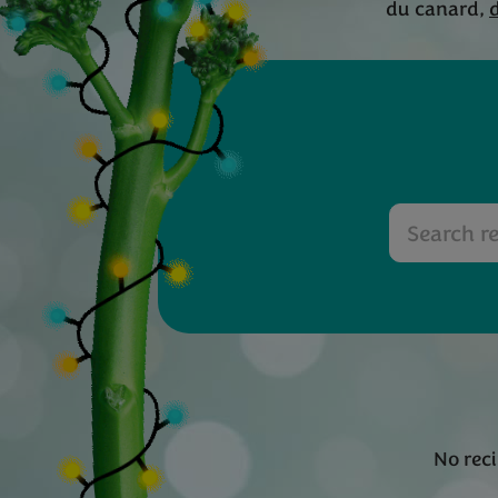
du canard,
No rec