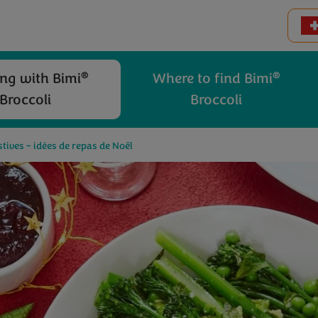
®
®
ng with Bimi
Where to find Bimi
Broccoli
Broccoli
stives - idées de repas de Noël