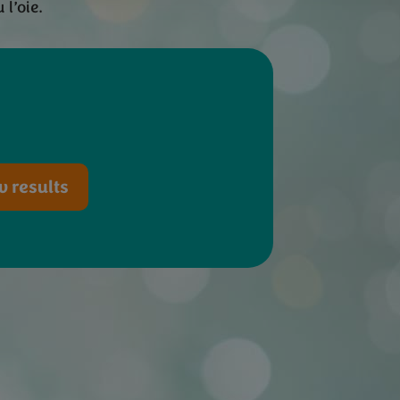
 l’oie.
 results