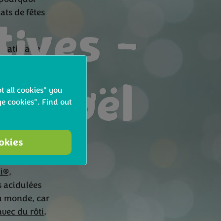
ats de fêtes
tives -
 satisfaire
i l’on ne
de Noël
t all cookies" you
en toute
e cookies". Find out
os plats de
ookies
estif !
i®,
s acidulées
du monde, car
avec du rôti
,