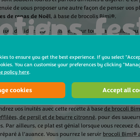
nvie de vous proposer une autre façon de penser vos pl
es de repas de Noël
, à base de brocolis Bimi®.
ations fes
ouver des idées pour cuisiner pour toute la famille, pour
s et toutes les envies n’est pas toujours simple, surtout s
 rester des heures en cuisine.
de repas 
kies to ensure you get the best experience. If you select "Accep
 allure, sa facilité et rapidité de cuisson et sa fraîcheur 
ookies. You can customise your preferences by clicking "Manag
, notre légume favori sera l’allié parfait pour alléger v
e policy here
.
ge cookies
Accept all c
ement ou en plat unique, le brocoli Bimi® sait se faire f
drez vos invités avec cette recette à base
de brocoli Bim
filées, de persil et de beurre citronné
, pour des saveur
s. Par ailleurs, ce plat est génial lorsque vous recevez 
 préparé à l’avance. Vous pourrez le servir
brocoli Bimi® 