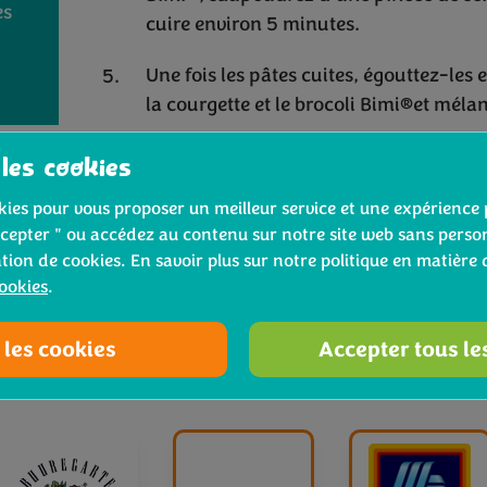
es
cuire environ 5 minutes.
Une fois les pâtes cuites, égouttez-les 
la courgette et le brocoli Bimi®et mélan
 les cookies
ookies pour vous proposer un meilleur service et une expérience 
cepter " ou accédez au contenu sur notre site web sans person
ation de cookies. En savoir plus sur notre politique en matière 
cookies
.
 les cookies
Accepter tous le