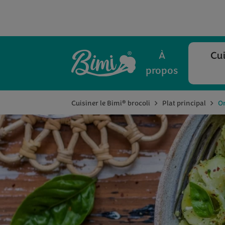
À
Cui
propos
®
Cuisiner le Bimi
brocoli
Plat principal
Or