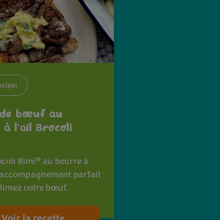
ncipal
 de bœuf au
à l’ail Brocoli
®
ocoli Bimi
au beurre à
t l'accompagnement parfait
limez votre bœuf.
Voir la recette