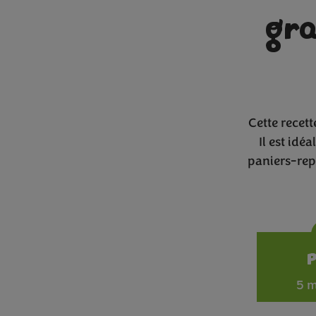
gra
Cette recett
Il est idé
paniers-rep
5 m