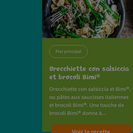
Plat principal
Orecchiette con salsiccia
®
et brocoli Bimi
®
Orecchiette con salsiccia et Bimi
,
ou pâtes aux saucisses italiennes
®
et brocoli Bimi
. Une touche de
®
brocoli Bimi
donne à…
Voir la recette