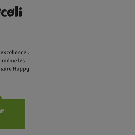
coli
 excellence ;
ou même les
inaire Happy
ions
ur