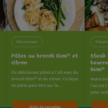
Plat principal
Plat pri
®
Pâtes au brocoli Bimi
et
Steak
citron
beurre 
®
Bimi
De délicieuses pâtes à l'ail avec du
®
brocoli Bimi
et du citron. Ce bijou
Notre br
de pâtes peut être sur la…
l’ail es
pour sub
Voir la recette