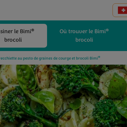
®
®
siner le Bimi
Où trouver le Bimi
brocoli
brocoli
®
ecchiette au pesto de graines de courge et brocoli Bimi