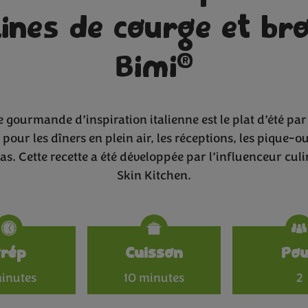
ines de courge et bro
®
Bimi
e gourmande d’inspiration italienne est le plat d’été par
al pour les dîners en plein air, les réceptions, les pique-
as. Cette recette a été développée par l’influenceur cul
Skin Kitchen.
Specificat
Prép
Cuisson
Po
inutes
10 minutes
2