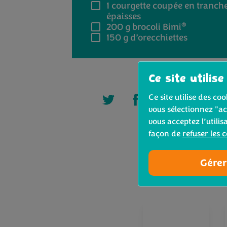
1
courgette coupée en tranch
épaisses
®
200 g
brocoli Bimi
150 g
d’orecchiettes
Ce site utilise
Ce site utilise des c
vous sélectionnez "ac
vous acceptez l’utilis
façon de
refuser les 
Gérer