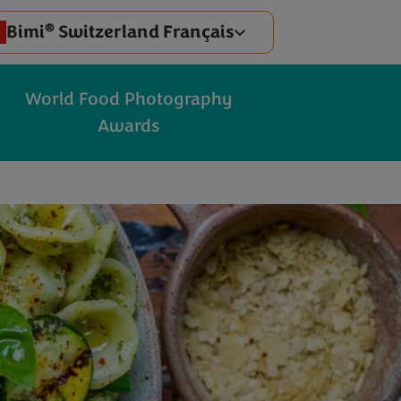
®
Bimi
Switzerland Français
World Food Photography
Awards