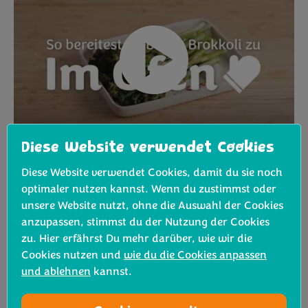
Diese Website verwendet Cookies
Diese Website verwendet Cookies, damit du sie noch
®
Bimi
Brokkoli waschen
optimaler nutzen kannst. Wenn du zustimmst oder
trocken tupfen
unsere Website nutzt, ohne die Auswahl der Cookies
anzupassen, stimmst du der Nutzung der Cookies
®
Bimi
Brokkoli, Knoblauch und Öl in eine
zu. Hier erfährst Du mehr darüber, wie wir die
Fettpfanne geben
Cookies nutzen und
wie du die Cookies anpassen
und ablehnen
kannst.
15 Minuten bei 200° schmoren