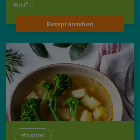
®
Bimi
…
Rezept ansehen
Mittagessen