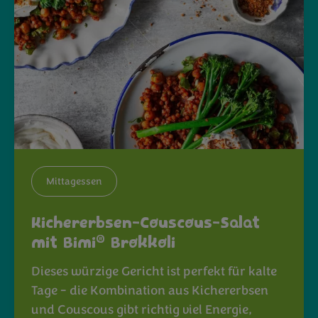
Mittagessen
Kichererbsen-Couscous-Salat
®
mit Bimi
Brokkoli
Dieses würzige Gericht ist perfekt für kalte
Tage - die Kombination aus Kichererbsen
und Couscous gibt richtig viel Energie,