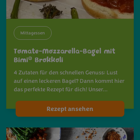
Mittagessen
Tomate-Mozzarella-Bagel mit
®
Bimi
Brokkoli
4 Zutaten für den schnellen Genuss: Lust
auf einen leckeren Bagel? Dann kommt hier
das perfekte Rezept für dich! Unser…
Rezept ansehen