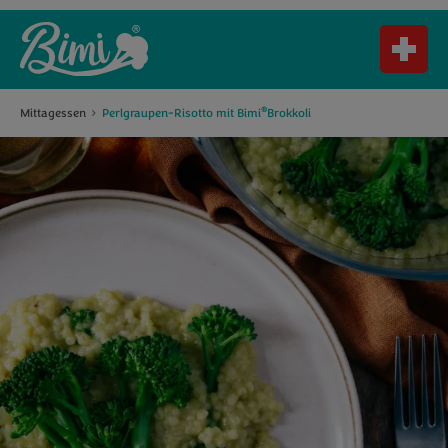
®
Mittagessen
Perlgraupen-Risotto mit Bimi
Brokkoli