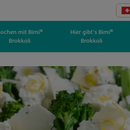
®
®
ochen mit Bimi
Hier gibt’s Bimi
Brokkoli
Brokkoli