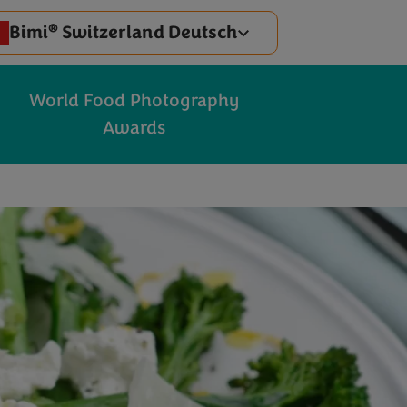
®
Bimi
Switzerland Deutsch
World Food Photography
Awards