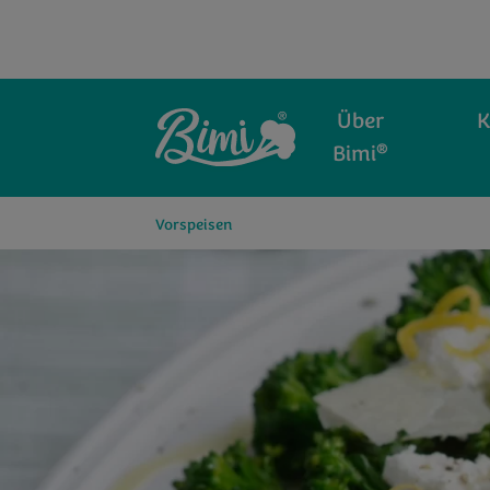
Über
K
®
Bimi
Vorspeisen