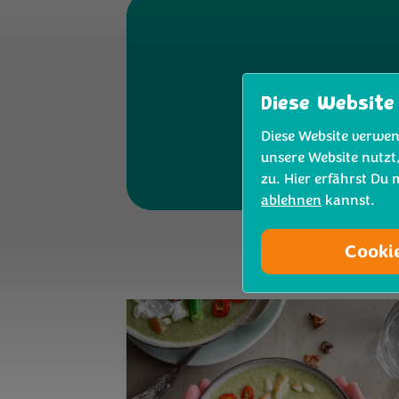
Diese Website
Diese Website verwen
unsere Website nutzt
zu. Hier erfährst Du
ablehnen
kannst.
Cooki