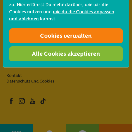
zu. Hier erfährst Du mehr darüber, wie wir die
Bimi® Brokkoli Focaccia
Cookies nutzen und
wie du die Cookies anpassen
und ablehnen
kannst.
FAQs - Häufige Fragen
Cookies verwalten
Alle Cookies akzeptieren
Bimi® Brokkoli dämpfen
Kontakt
Datenschutz und Cookies