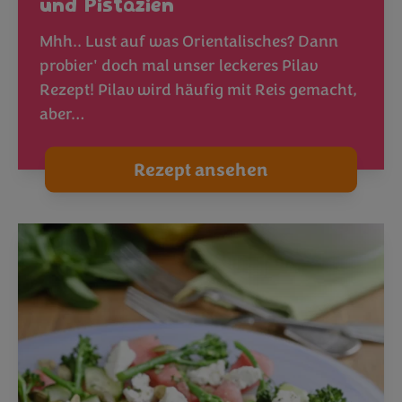
und Pistazien
Mhh.. Lust auf was Orientalisches? Dann
probier' doch mal unser leckeres Pilav
Rezept! Pilav wird häufig mit Reis gemacht,
aber…
Rezept ansehen