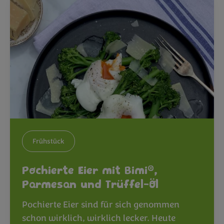
Frühstück
®
Pochierte Eier mit Bimi
,
Parmesan und Trüffel-Öl
Pochierte Eier sind für sich genommen
schon wirklich, wirklich lecker. Heute