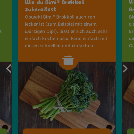
®
Wie du Bimi
Brokkoli
V
zubereitest
B
®
Obwohl Bimi
Brokkoli auch roh
Bi
lecker ist (zum Beispiel mit einem
vie
s
würzigen Dip!), lässt er sich auch sehr
Er
einfach kochen usw. Fang einfach mit
wi
diesen schnellen und einfachen
Ge
®
Zubereitungstipps für Bimi
Brokkoli
an.