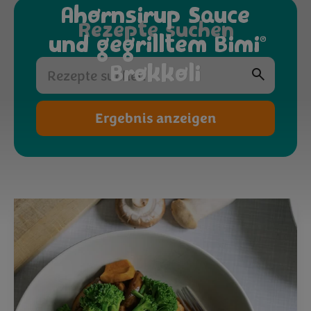
Ahornsirup Sauce
Rezepte suchen
und gegrilltem Bimi
®
Brokkoli
Ergebnis anzeigen