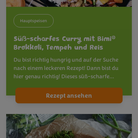
Hauptspeisen
®
Süß-scharfes Curry mit Bimi
Brokkoli, Tempeh und Reis
Du bist richtig hungrig und auf der Suche
nach einem leckeren Rezept! Dann bist du
hier genau richtig! Dieses süß-scharfe…
Rezept ansehen