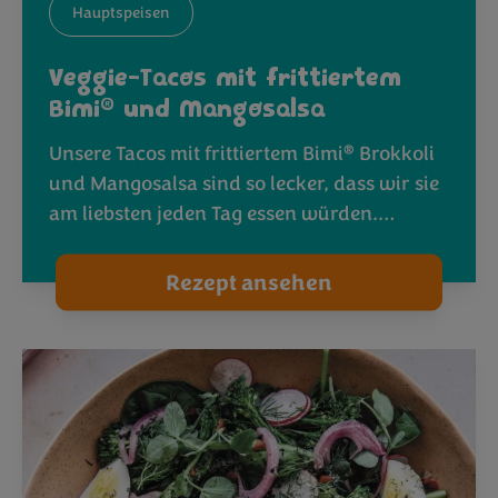
Hauptspeisen
Veggie-Tacos mit frittiertem
®
Bimi
und Mangosalsa
®
Unsere Tacos mit frittiertem Bimi
Brokkoli
und Mangosalsa sind so lecker, dass wir sie
am liebsten jeden Tag essen würden.…
Rezept ansehen