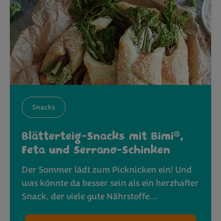
Snacks
®
Blätterteig-Snacks mit Bimi
,
Feta und Serrano-Schinken
Der Sommer lädt zum Picknicken ein! Und
was könnte da besser sein als ein herzhafter
Snack, der viele gute Nährstoffe…