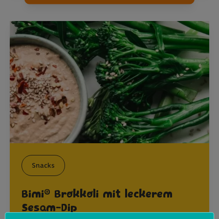
Snacks
®
Bimi
Brokkoli mit leckerem
Sesam-Dip