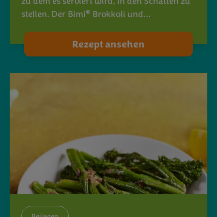
zu dem es serviert wird, in den Schatten zu
®
stellen. Der Bimi
Brokkoli und…
Rezept ansehen
Beilagen