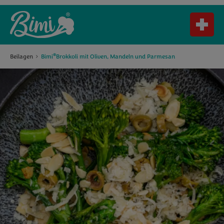
®
Beilagen
Bimi
Brokkoli mit Oliven, Mandeln und Parmesan