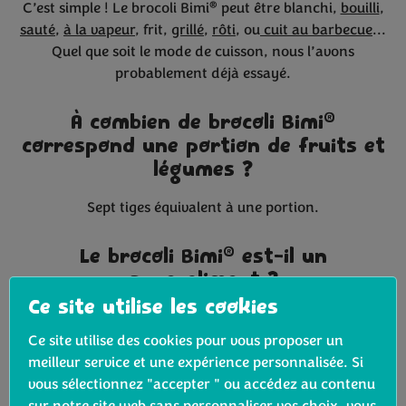
®
C’est simple ! Le brocoli Bimi
peut être blanchi,
bouilli
,
sauté
,
à la vapeur
, frit,
grillé
,
rôti
, ou
cuit au barbecue
...
Quel que soit le mode de cuisson, nous l’avons
probablement déjà essayé.
®
À combien de brocoli Bimi
correspond une portion de fruits et
légumes ?
Sept tiges équivalent à une portion.
®
Le brocoli Bimi
est-il un
superaliment ?
Ce site utilise les cookies
Oui, avec de nombreux avantages pour la santé, ce
légume à tige est un superaliment. Il est riche en fibres
Ce site utilise des cookies pour vous proposer un
et en protéines et très pauvre en sel et en matières
meilleur service et une expérience personnalisée. Si
grasses.
vous sélectionnez "accepter " ou accédez au contenu