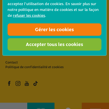
acceptez l’utilisation de cookies. En savoir plus sur
Où trouver le Bimi® brocoli
notre politique en matière de cookies et sur la façon
de
refuser les cookies
.
Tarte aux brocolis Bimi® et à la mozzarella
Gérer les cookies
Accepter tous les cookies
10 raisons d’aimer le Bimi® brocoli
Contact
Politique de confidentialité et cookies