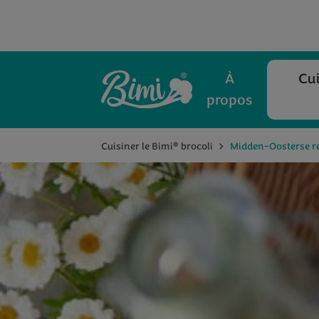
À
Cui
propos
®
Cuisiner le Bimi
brocoli
Midden-Oosterse r