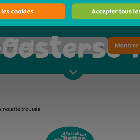
 les cookies
Accepter tous le
Filtrer les recettes
Oosterse 
Montrer 
 recette trouvée