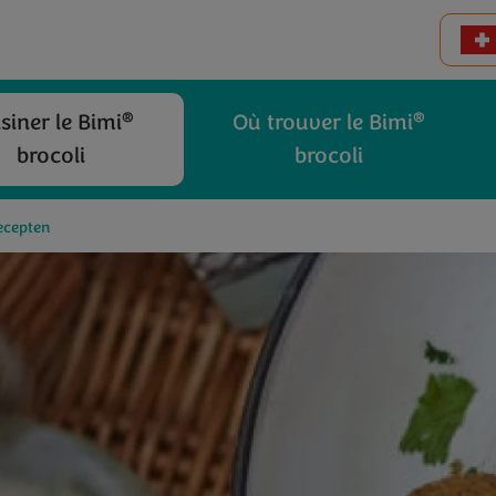
®
®
siner le Bimi
Où trouver le Bimi
brocoli
brocoli
ecepten