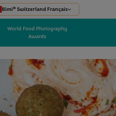
®
Bimi
Switzerland Français
World Food Photography
Awards