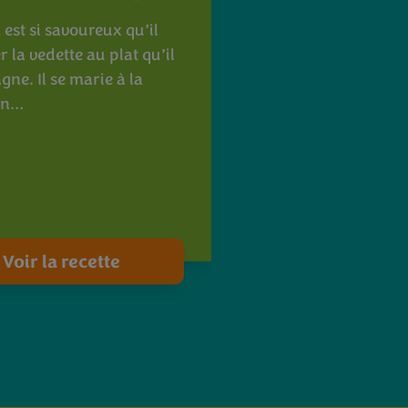
 est si savoureux qu’il
r la vedette au plat qu’il
ne. Il se marie à la
on…
Voir la recette