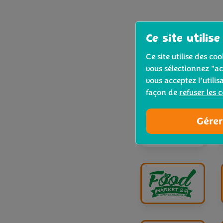
Ce site utilise
Ce site utilise des c
vous sélectionnez "ac
vous acceptez l’utilis
façon de
refuser les 
Gérer