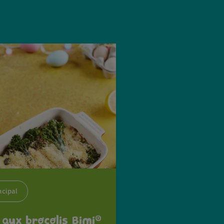
ncipal
®
 aux brocolis Bimi