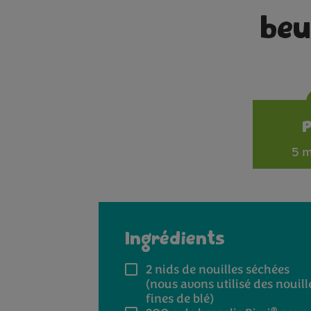
beu
5 m
Ingrédients
2
nids de nouilles séchées
(nous avons utilisé des nouill
fines de blé)
®