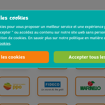
 les cookies
ookies pour vous proposer un meilleur service et une expérience 
cepter " ou accédez au contenu sur notre site web sans person
ation de cookies. En savoir plus sur notre politique en matière 
cookies
.
 les cookies
Accepter tous le