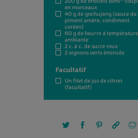
200 g
de brocolis Bimi
coup
en morceaux
40 g
de gochujang (sauce de
piment amère, condiment
coréen)
60 g
de beurre à température
ambiante
2
c. à c. de sucre roux
2
oignons verts émincés
Facultatif
Un filet de jus de citron
(facultatif)