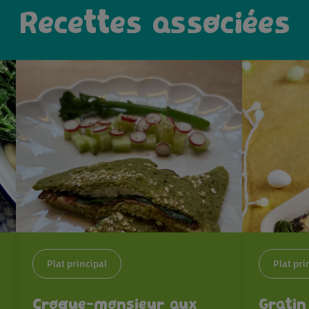
Recettes associées
Plat principal
Plat pri
Croque-monsieur aux
Gratin