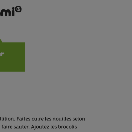
®
imi
ions
ur
ition. Faites cuire les nouilles selon
 faire sauter. Ajoutez les brocolis