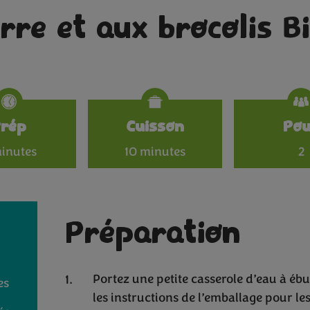
rre et aux brocolis B
Specificat
Prép
Cuisson
Po
inutes
10 minutes
2
Préparation
Portez une petite casserole d’eau à ébull
es
les instructions de l’emballage pour les