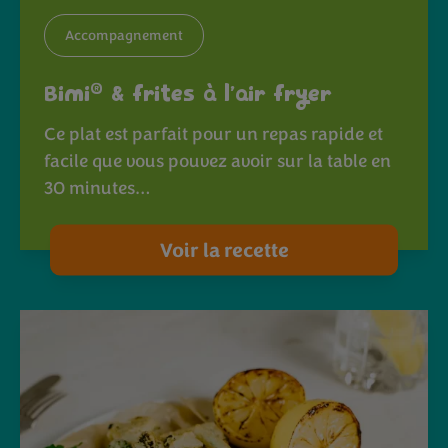
Accompagnement
®
Bimi
& frites à l’air fryer
Ce plat est parfait pour un repas rapide et
facile que vous pouvez avoir sur la table en
30 minutes…
Voir la recette