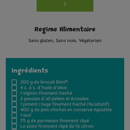
7
Regime Alimentaire
Sans gluten
Sans noix
Végétarien
Ingrédients
®
200 g
de brocoli Bimi
4 c. à s.
d’huile d’olive
1
oignon finement haché
2
gousses d’ail pelées et écrasées
1
piment rouge finement haché (facultatif)
400 g
de pois chiches en conserve égouttés
1
œuf
75 g
de parmesan finement râpé
Le zeste finement râpé de ½ citron