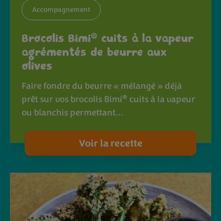
Accompagnement
®
Brocolis Bimi
cuits à la vapeur
agrémentés de beurre aux
olives
Faire fondre du beurre « mélangé » déjà
®
prêt sur vos brocolis Bimi
cuits à la vapeur
ou blanchis permettant…
Voir la recette