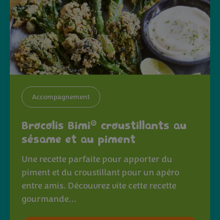
Accompagnement
®
Brocolis Bimi
croustillants au
sésame et au piment
Une recette parfaite pour apporter du
piment et du croustillant pour un apéro
entre amis. Découvrez vite cette recette
gourmande…