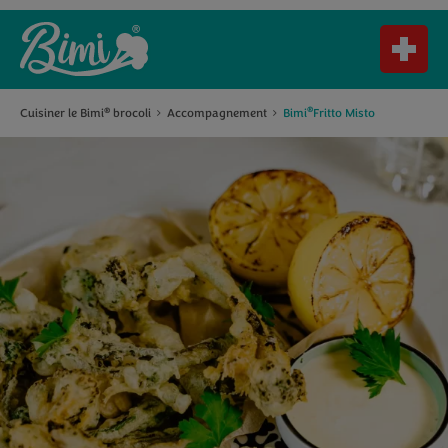
®
Cuisiner le Bimi
brocoli
Accompagnement
Bimi
Fritto Misto
®